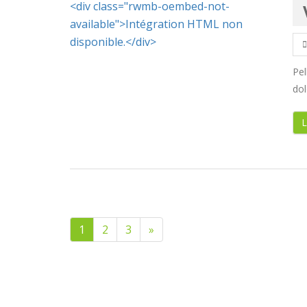
<div class="rwmb-oembed-not-
available">Intégration HTML non
disponible.</div>
Pe
dol
L
1
2
3
»