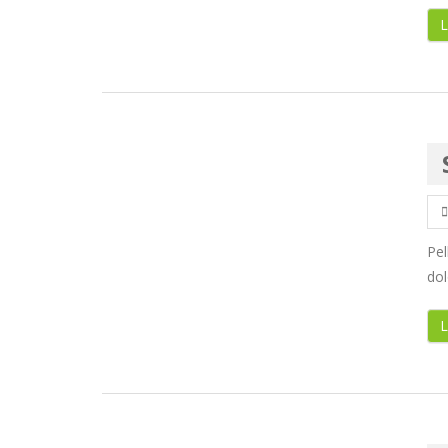
L
Pe
dol
L