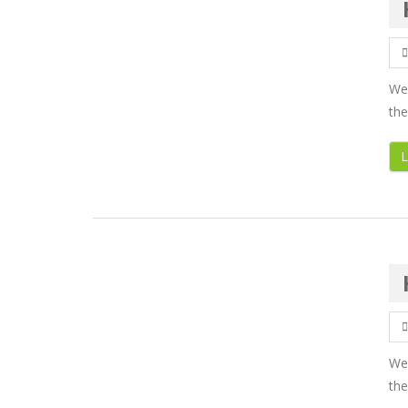
Wel
the
L
Wel
the