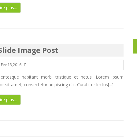
ire plus...
Slide Image Post
Fév 13,2016
llentesque habitant morbi tristique et netus. Lorem ipsum
or sit amet, consectetur adipiscing elit. Curabitur lectus[...]
ire plus...