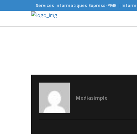
Services informatiques Express-PME | Inform
Mediasimple